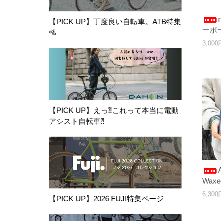
【PICK UP】丁度良い自転車。ATB特集
ーポ
🚵
3,00
【PICK UP】えっ⁈これって本当に電動
アシスト自転車⁈
Waxe
6,30
【PICK UP】2026 FUJI特集ページ