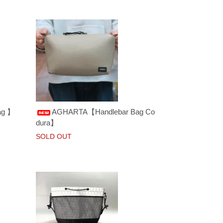
ag 】
AGHARTA【Handlebar Bag Co
dura】
SOLD OUT