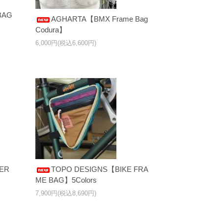
BAG
AGHARTA【BMX Frame Bag
Codura】
6,000円(税込6,600円)
ER
TOPO DESIGNS【BIKE FRA
ME BAG】5Colors
7,900円(税込8,690円)