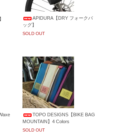
APIDURA【DRY フォークバ
T】
ッグ】
SOLD OUT
Waxe
TOPO DESIGNS【BIKE BAG
MOUNTAIN】4 Colors
SOLD OUT