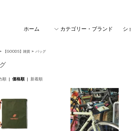
ホーム
カテゴリー・ブランド
シ
>
【GOODS】雑貨
>
バッグ
グ
め順
|
価格順
|
新着順