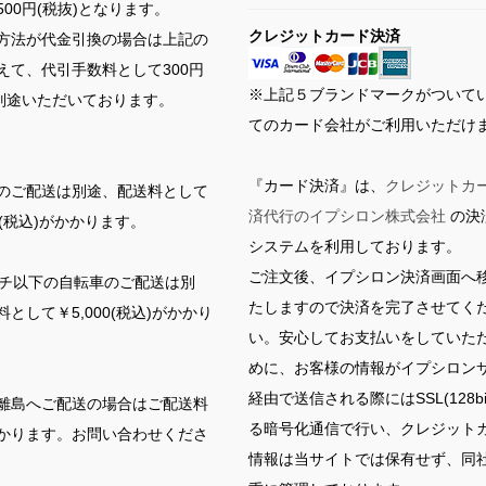
00円(税抜)となります。
クレジットカード決済
方法が代金引換の場合は上記の
えて、代引手数料として300円
※上記５ブランドマークがついて
を別途いただいております。
てのカード会社がご利用いただけ
『カード決済』は、
クレジットカ
のご配送は別途、配送料として
済代行のイプシロン株式会社
の決
00(税込)がかかります。
システムを利用しております。
ご注文後、イプシロン決済画面へ
ンチ以下の自転車のご配送は別
たしますので決済を完了させてく
として￥5,000(税込)がかかり
い。安心してお支払いをしていた
めに、お客様の情報がイプシロン
経由で送信される際にはSSL(128bi
離島へご配送の場合はご配送料
る暗号化通信で行い、クレジット
かります。お問い合わせくださ
情報は当サイトでは保有せず、同