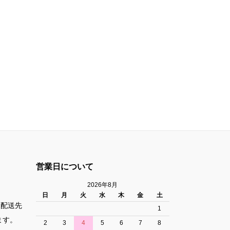
営業日について
2026年8月
日
月
火
水
木
金
土
た配送先
1
ます。
2
3
4
5
6
7
8