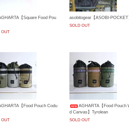
AGHARTA【Square Food Pou
asobitogear【ASOBI-POCKE
SOLD OUT
 OUT
AGHARTA【Food Pouch Codu
AGHARTA【Food Pouch 
d Canvas】Tyrolean
 OUT
SOLD OUT