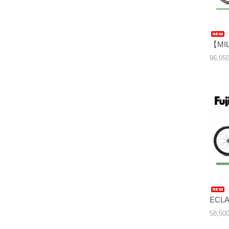
【MI
96,05
ECL
58,5