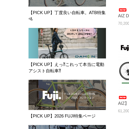
【PICK UP】丁度良い自転車。ATB特集
AIZ 
🚵
70,2
【PICK UP】えっ⁈これって本当に電動
アシスト自転車⁈
AIZ
61,2
【PICK UP】2026 FUJI特集ページ