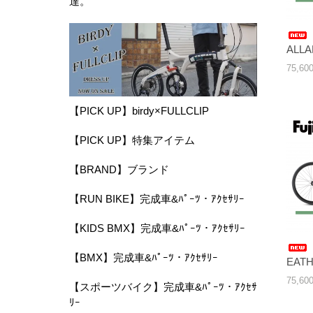
達。
ALL
75,6
【PICK UP】birdy×FULLCLIP
【PICK UP】特集アイテム
【BRAND】ブランド
【RUN BIKE】完成車&ﾊﾟｰﾂ・ｱｸｾｻﾘｰ
【KIDS BMX】完成車&ﾊﾟｰﾂ・ｱｸｾｻﾘｰ
【BMX】完成車&ﾊﾟｰﾂ・ｱｸｾｻﾘｰ
EAT
75,6
【スポーツバイク】完成車&ﾊﾟｰﾂ・ｱｸｾｻ
ﾘｰ