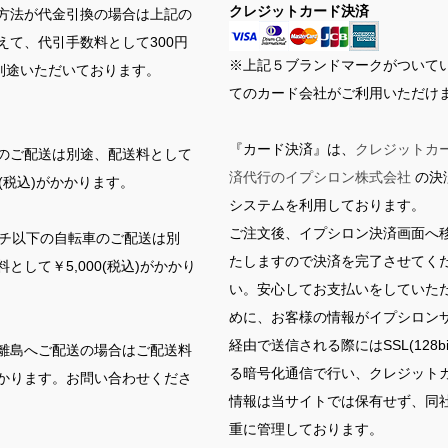
クレジットカード決済
方法が代金引換の場合は上記の
えて、代引手数料として300円
※上記５ブランドマークがついて
を別途いただいております。
てのカード会社がご利用いただけ
『カード決済』は、
クレジットカ
のご配送は別途、配送料として
済代行のイプシロン株式会社
の決
00(税込)がかかります。
システムを利用しております。
ご注文後、イプシロン決済画面へ
ンチ以下の自転車のご配送は別
たしますので決済を完了させてく
として￥5,000(税込)がかかり
い。安心してお支払いをしていた
めに、お客様の情報がイプシロン
経由で送信される際にはSSL(128bi
離島へご配送の場合はご配送料
る暗号化通信で行い、クレジット
かります。お問い合わせくださ
情報は当サイトでは保有せず、同
重に管理しております。