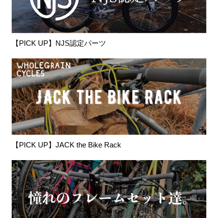
【PICK UP】NJS認定パーツ
【PICK UP】JACK the Bike Rack