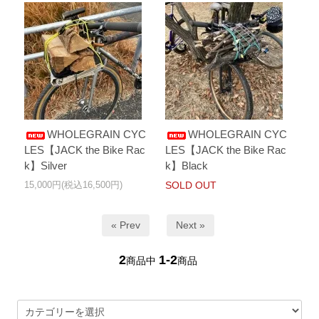
WHOLEGRAIN CYC
WHOLEGRAIN CYC
LES【JACK the Bike Rac
LES【JACK the Bike Rac
k】Silver
k】Black
15,000円(税込16,500円)
SOLD OUT
« Prev
Next »
2
1-2
商品中
商品