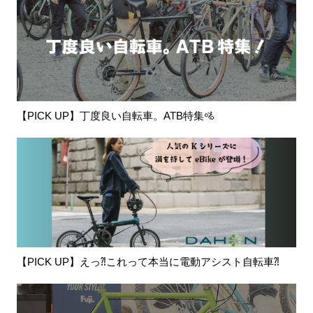
【PICK UP】丁度良い自転車。ATB特集🚵
【PICK UP】えっ⁈これって本当に電動アシスト自転車⁈