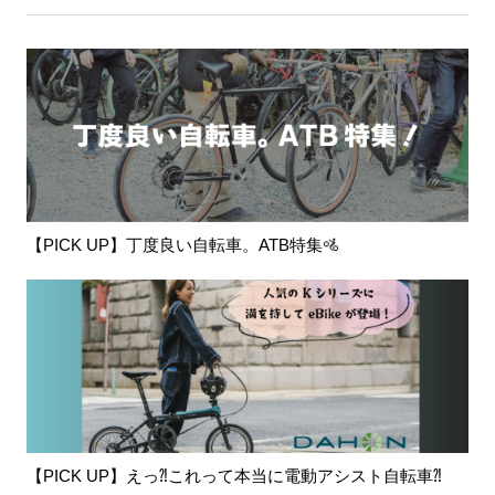
【PICK UP】丁度良い自転車。ATB特集🚵
【PICK UP】えっ⁈これって本当に電動アシスト自転車⁈