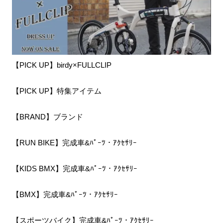
【PICK UP】birdy×FULLCLIP
【PICK UP】特集アイテム
【BRAND】ブランド
【RUN BIKE】完成車&ﾊﾟｰﾂ・ｱｸｾｻﾘｰ
【KIDS BMX】完成車&ﾊﾟｰﾂ・ｱｸｾｻﾘｰ
【BMX】完成車&ﾊﾟｰﾂ・ｱｸｾｻﾘｰ
【スポーツバイク】完成車&ﾊﾟｰﾂ・ｱｸｾｻﾘｰ