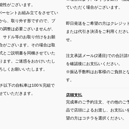
能性がございます。
ていただく場合がございます。
0パーセントお組み立てをさせてい
から、取り外す形ですので、ブ
即日発送をご希望の方はクレジッ
の調整は必要ございませんが、
または代引き決済をご利用くださ
、サドル等のお取り付けをお願
せ。
合がございます。その場合は取
式とご説明書を同梱させていた
注文承諾メール(2通目)での合計請
ります。ご迷惑をおかけいたし
を確認後にお支払いください。
ろしくお願いいたします。
※振込手数料はお客様のご負担と
す。
ンチ以下の自転車は100％完組で
せていただきます。
店頭支払
完成車のご予約注文、その他のご
品で店頭によるお渡し、お支払い
望の方はコチラを選択ください。