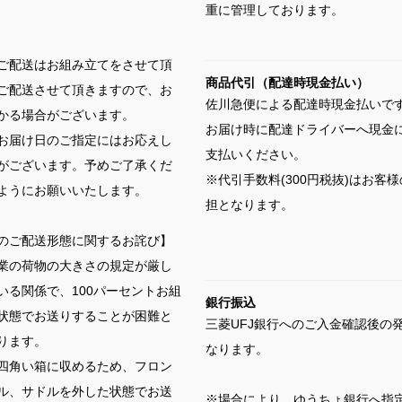
重に管理しております。
ご配送はお組み立てをさせて頂
商品代引（配達時現金払い）
ご配送させて頂きますので、お
佐川急便による配達時現金払いで
かる場合がございます。
お届け時に配達ドライバーへ現金
お届け日のご指定にはお応えし
支払いください。
がございます。予めご了承くだ
※代引手数料(300円税抜)はお客
ようにお願いいたします。
担となります。
のご配送形態に関するお詫び】
業の荷物の大きさの規定が厳し
いる関係で、100パーセントお組
銀行振込
状態でお送りすることが困難と
三菱UFJ銀行へのご入金確認後の
ります。
なります。
四角い箱に収めるため、フロン
ル、サドルを外した状態でお送
※場合により、ゆうちょ銀行へ指