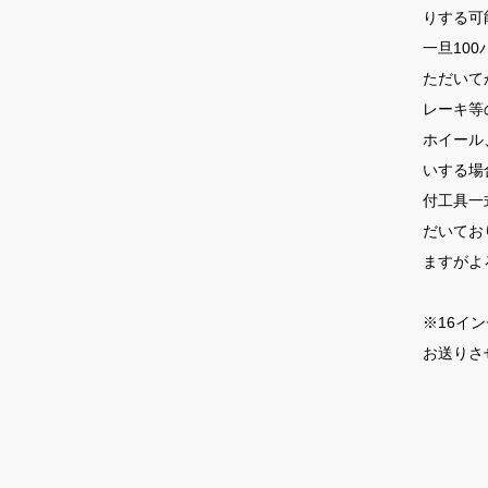
りする可
一旦10
ただいて
レーキ等
ホイール
いする場
付工具一
だいてお
ますがよ
※16イ
お送りさ