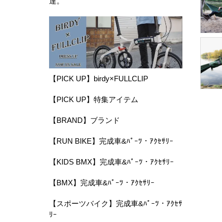
達。
【PICK UP】birdy×FULLCLIP
【PICK UP】特集アイテム
【BRAND】ブランド
【RUN BIKE】完成車&ﾊﾟｰﾂ・ｱｸｾｻﾘｰ
【KIDS BMX】完成車&ﾊﾟｰﾂ・ｱｸｾｻﾘｰ
【BMX】完成車&ﾊﾟｰﾂ・ｱｸｾｻﾘｰ
【スポーツバイク】完成車&ﾊﾟｰﾂ・ｱｸｾｻ
ﾘｰ