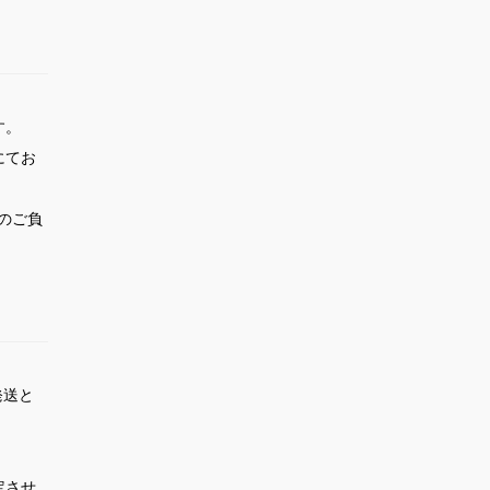
す。
にてお
様のご負
発送と
定させ