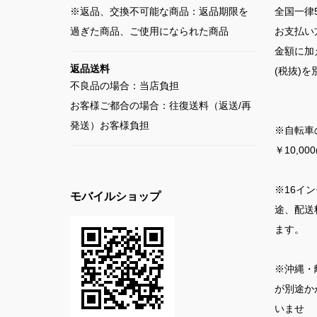
※返品、交換不可能な商品：返品期限を
全国一律5
過ぎた商品、ご使用になられた商品
お支払い
金額に加
返品送料
(税抜)
不良品の場合：当店負担
お客様ご都合の場合：往復送料（返送/再
発送）お客様負担
※自転車
￥10,0
※16イ
モバイルショップ
途、配送料
ます。
※沖縄・
が別途か
いませ