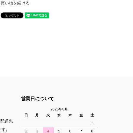
買い物を続ける
営業日について
2026年8月
日
月
火
水
木
金
土
た配送先
1
ます。
2
3
4
5
6
7
8