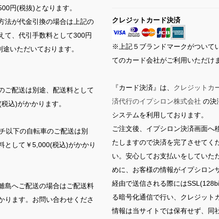
00円(税抜)となります。
クレジットカード決済
方法が代金引換の場合は上記の
えて、代引手数料として300円
※上記５ブランドマークがついて
を別途いただいております。
てのカード会社がご利用いただけ
『カード決済』は、
クレジットカ
のご配送は別途、配送料として
済代行のイプシロン株式会社
の決
00(税込)がかかります。
システムを利用しております。
ご注文後、イプシロン決済画面へ
ンチ以下の自転車のご配送は別
たしますので決済を完了させてく
として￥5,000(税込)がかかり
い。安心してお支払いをしていた
めに、お客様の情報がイプシロン
経由で送信される際にはSSL(128bi
離島へご配送の場合はご配送料
る暗号化通信で行い、クレジット
かります。お問い合わせくださ
情報は当サイトでは保有せず、同