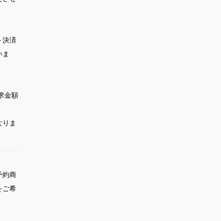
ト決済
いま
求金額
なりま
予約商
をご希