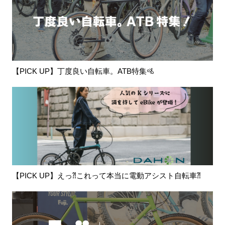
【PICK UP】丁度良い自転車。ATB特集🚵
【PICK UP】えっ⁈これって本当に電動アシスト自転車⁈