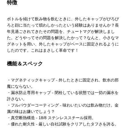
特徴
ボトルを傾けて飲み物を飲むときに、外したキャップがぴろぴ
ろと顔に当たって煩わしかったという経験はありませんか？長
年見過ごされてきたその問題を、チュートマグが解決しまし
た。どうやってその問題を解決したかって？なんと、小さなマ
グネットを用い、外したキャップがベースに固定されるように
したのです。これはまさしく革命です！
機能＆スペック
・マグネティックキャップ - 外したときに固定され、飲水の邪
魔にならない。
・漏水防止専用キャップ - 閉栓している状態では一切の漏水を
許さない。
・フルパウダーコーティング - 味わいたいのは飲み物だけ。金
属の味はお嫌いでしょう？
・真空断熱構造 - 18/8 ステンレススチール採用。
・優れた耐久性 - 厳しい自社試験をクリアしたタフさを誇る。