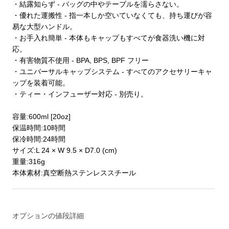
・結露知らず - バッグの中やテーブルを濡らさない。
・優れた運搬性 - 指一本しか空いていなくても、持ち運びが容
易な大型ハンドル。
・お手入れ簡単 - 本体もキャップもすべてが食器洗い機に対
応。
・有害物質不使用 - BPA, BPS, BPF フリー
・ユニバーサルキャップシステム - すべてのアクセサリーキャ
ップを装着可能。
・ティー・インフューザー対応 - 別売り。
容量:600ml [20oz]
保温時間:10時間
保冷時間:24時間
サイズ:L 24 × W 9.5 × D7.0 (cm)
重量:316g
本体素材:真空断熱ステンレススチール
オプションの値段詳細