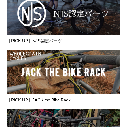
【PICK UP】NJS認定パーツ
【PICK UP】JACK the Bike Rack