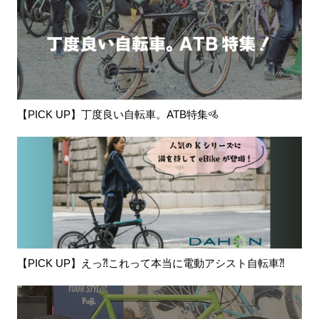
【PICK UP】丁度良い自転車。ATB特集🚵
【PICK UP】えっ⁈これって本当に電動アシスト自転車⁈