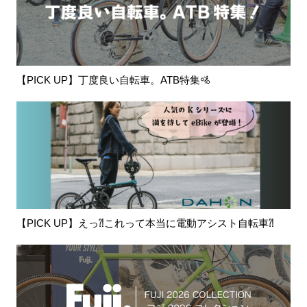
【PICK UP】丁度良い自転車。ATB特集🚵
【PICK UP】えっ⁈これって本当に電動アシスト自転車⁈