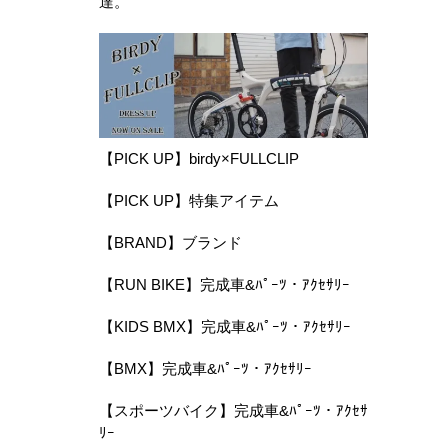
達。
【PICK UP】birdy×FULLCLIP
【PICK UP】特集アイテム
【BRAND】ブランド
【RUN BIKE】完成車&ﾊﾟｰﾂ・ｱｸｾｻﾘｰ
【KIDS BMX】完成車&ﾊﾟｰﾂ・ｱｸｾｻﾘｰ
【BMX】完成車&ﾊﾟｰﾂ・ｱｸｾｻﾘｰ
【スポーツバイク】完成車&ﾊﾟｰﾂ・ｱｸｾｻ
ﾘｰ