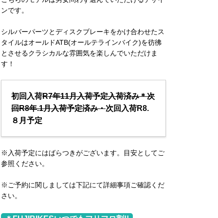
ンです。
シルバーパーツとディスクブレーキをかけ合わせたス
タイルはオールドATB(オールテラインバイク)を彷彿
とさせるクラシカルな雰囲気を楽しんでいただけま
す！
初回入荷
R7年11月入荷予定入荷済み＊次
回R8年.1月入荷予定済み・
次回入荷R8.
８月予定
※入荷予定にはばらつきがございます。目安としてご
参照ください。
※ご予約に関しましては下記にて詳細事項ご確認くだ
さい。