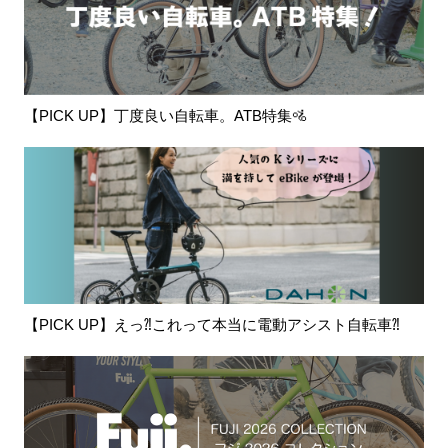
【PICK UP】丁度良い自転車。ATB特集🚵
【PICK UP】えっ⁈これって本当に電動アシスト自転車⁈