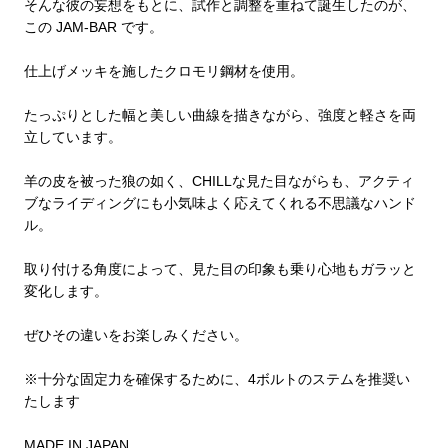
そんな彼の妄想をもとに、試作と調整を重ねて誕生したのが、
この JAM-BAR です。
仕上げメッキを施したクロモリ鋼材を使用。
たっぷりとした幅と美しい曲線を描きながら、強度と軽さを両
立しています。
羊の皮を被った狼の如く、CHILLな見た目ながらも、アクティ
ブなライディングにも小気味よく応えてくれる不思議なハンド
ル。
取り付ける角度によって、見た目の印象も乗り心地もガラッと
変化します。
ぜひその違いをお楽しみください。
※十分な固定力を確保するために、4ボルトのステムを推奨い
たします
MADE IN JAPAN