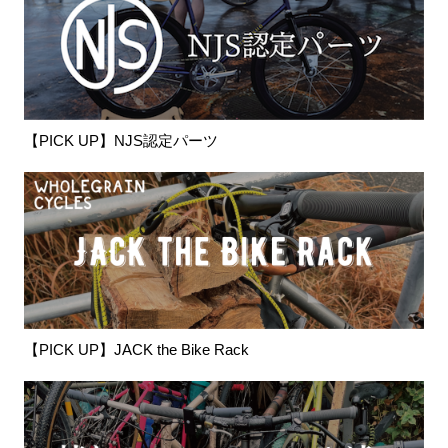
【PICK UP】NJS認定パーツ
【PICK UP】JACK the Bike Rack