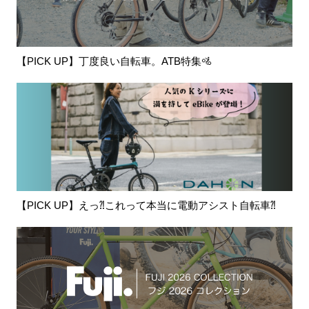
【PICK UP】丁度良い自転車。ATB特集🚵
【PICK UP】えっ⁈これって本当に電動アシスト自転車⁈