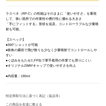
ラスペネ（RP-C）の性能はそのままに「使いやすさ」を重視
して、狭い箇所での作業性や携行性に優れる大きさ
「手にフィットする」形状を追及。コントローラブルな少量噴
射も可能。
【スペック】
●360°ショットが可能
●狭角の霧状で飛び散りも少なく少量噴射でコントロールしや
すい
●くぼみをもたせたFP缶で軍手着用の作業でも滑りにくい
●オリジナル2WAYキャップで使いやすさを向上
●内容量：180ml
特定商取引法に基づく表記（返品等）
この商品を友達に教える