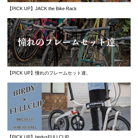
【PICK UP】JACK the Bike Rack
【PICK UP】憧れのフレームセット達。
【PICK UP】birdy×FULLCLIP