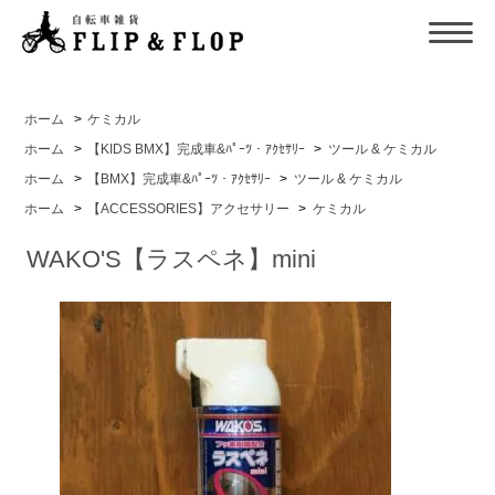
ホーム
>
ケミカル
ホーム
>
【KIDS BMX】完成車&ﾊﾟｰﾂ・ｱｸｾｻﾘｰ
>
ツール & ケミカル
ホーム
>
【BMX】完成車&ﾊﾟｰﾂ・ｱｸｾｻﾘｰ
>
ツール & ケミカル
ホーム
>
【ACCESSORIES】アクセサリー
>
ケミカル
WAKO'S【ラスペネ】mini