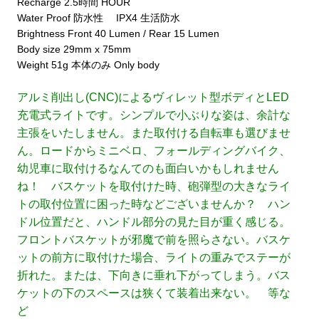
Recharge 2.5時間 HOUR
Water Proof 防水性 IPX4 生活防水
Brightness Front 40 Lumen / Rear 15 Lumen
Body size 29mm x 75mm
Weight 51g 本体のみ Only body
アルミ削出し(CNC)によるヴィレット型ボディとLED
充電式ライトです。シンプルで小ぶりな姿は、余計な
主張をいたしません。また取付ける自転車も選びませ
ん。ロードからミニベロ、フォールディングバイク、
幼児車に取付けるなんてのも面白いかもしれません
ね！ バスケットを取付けた時、砲弾型の大きなライ
トの取付位置に困った時などございませんか？ ハン
ドル位置だと、ハンドル部分の見た目が重く感じる。
フロントバスケットが邪魔で前を照らさない。バスケ
ットの前方に取付けた場合、ライトの重みでステーが
折れた。または、下向きに垂れ下がってしまう。バス
ケットの下のスペースは狭くて装着出来ない。 等な
ど