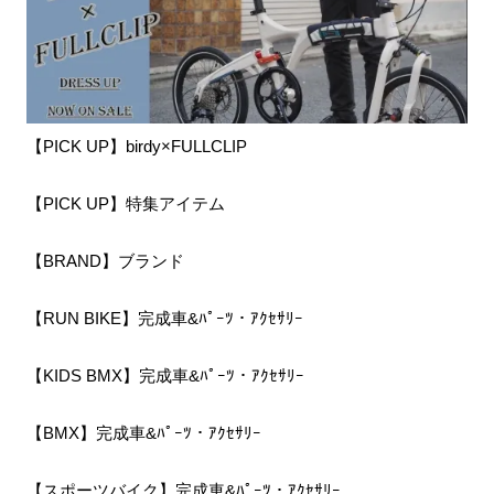
【PICK UP】birdy×FULLCLIP
【PICK UP】特集アイテム
【BRAND】ブランド
【RUN BIKE】完成車&ﾊﾟｰﾂ・ｱｸｾｻﾘｰ
【KIDS BMX】完成車&ﾊﾟｰﾂ・ｱｸｾｻﾘｰ
【BMX】完成車&ﾊﾟｰﾂ・ｱｸｾｻﾘｰ
【スポーツバイク】完成車&ﾊﾟｰﾂ・ｱｸｾｻﾘｰ