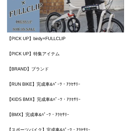
【PICK UP】birdy×FULLCLIP
【PICK UP】特集アイテム
【BRAND】ブランド
【RUN BIKE】完成車&ﾊﾟｰﾂ・ｱｸｾｻﾘｰ
【KIDS BMX】完成車&ﾊﾟｰﾂ・ｱｸｾｻﾘｰ
【BMX】完成車&ﾊﾟｰﾂ・ｱｸｾｻﾘｰ
【スポーツバイク】完成車&ﾊﾟｰﾂ・ｱｸｾｻﾘｰ