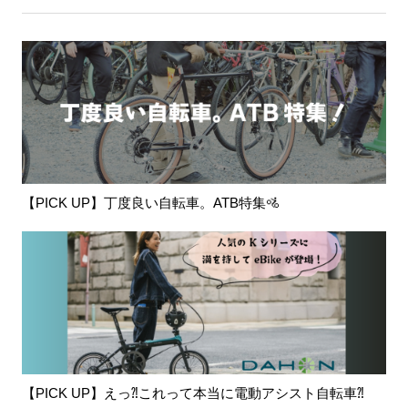
【PICK UP】丁度良い自転車。ATB特集🚵
【PICK UP】えっ⁈これって本当に電動アシスト自転車⁈