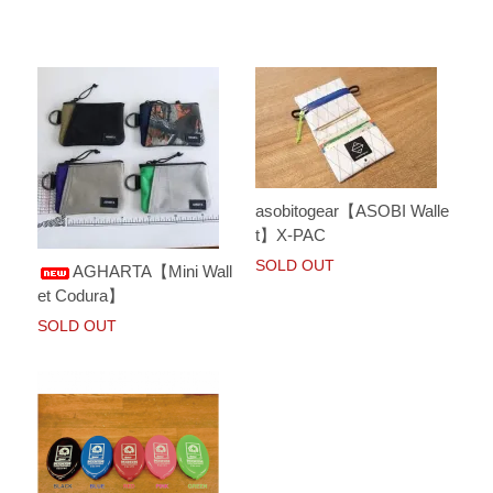
asobitogear【ASOBI Walle
t】X-PAC
SOLD OUT
AGHARTA【Mini Wall
et Codura】
SOLD OUT