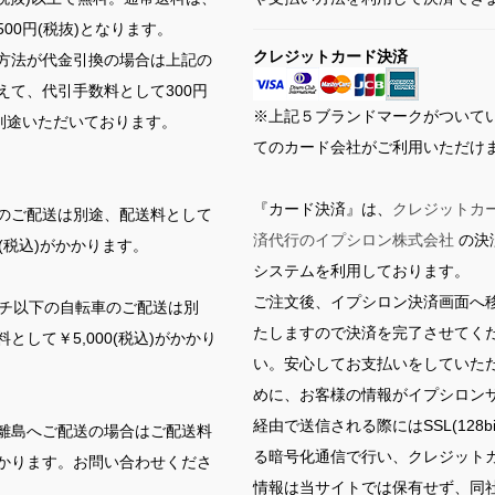
00円(税抜)となります。
クレジットカード決済
方法が代金引換の場合は上記の
えて、代引手数料として300円
※上記５ブランドマークがついて
を別途いただいております。
てのカード会社がご利用いただけ
『カード決済』は、
クレジットカ
のご配送は別途、配送料として
済代行のイプシロン株式会社
の決
00(税込)がかかります。
システムを利用しております。
ご注文後、イプシロン決済画面へ
ンチ以下の自転車のご配送は別
たしますので決済を完了させてく
として￥5,000(税込)がかかり
い。安心してお支払いをしていた
めに、お客様の情報がイプシロン
経由で送信される際にはSSL(128bi
離島へご配送の場合はご配送料
る暗号化通信で行い、クレジット
かります。お問い合わせくださ
情報は当サイトでは保有せず、同