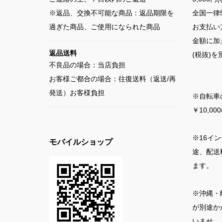
※返品、交換不可能な商品：返品期限を
全国一律5
過ぎた商品、ご使用になられた商品
お支払い
金額に加
返品送料
(税抜)
不良品の場合：当店負担
お客様ご都合の場合：往復送料（返送/再
発送）お客様負担
※自転車
￥10,0
※16イ
モバイルショップ
途、配送料
ます。
※沖縄・
が別途か
いませ