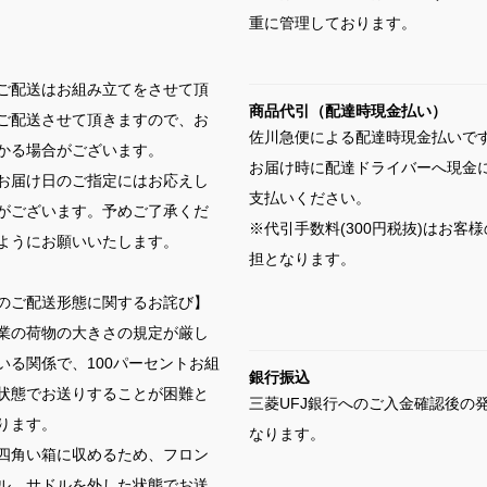
重に管理しております。
ご配送はお組み立てをさせて頂
商品代引（配達時現金払い）
ご配送させて頂きますので、お
佐川急便による配達時現金払いで
かる場合がございます。
お届け時に配達ドライバーへ現金
お届け日のご指定にはお応えし
支払いください。
がございます。予めご了承くだ
※代引手数料(300円税抜)はお客
ようにお願いいたします。
担となります。
のご配送形態に関するお詫び】
業の荷物の大きさの規定が厳し
いる関係で、100パーセントお組
銀行振込
状態でお送りすることが困難と
三菱UFJ銀行へのご入金確認後の
ります。
なります。
四角い箱に収めるため、フロン
ル、サドルを外した状態でお送