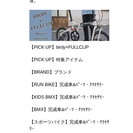
達。
【PICK UP】birdy×FULLCLIP
【PICK UP】特集アイテム
【BRAND】ブランド
【RUN BIKE】完成車&ﾊﾟｰﾂ・ｱｸｾｻﾘｰ
【KIDS BMX】完成車&ﾊﾟｰﾂ・ｱｸｾｻﾘｰ
【BMX】完成車&ﾊﾟｰﾂ・ｱｸｾｻﾘｰ
【スポーツバイク】完成車&ﾊﾟｰﾂ・ｱｸｾｻ
ﾘｰ