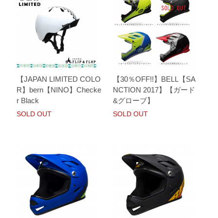
【JAPAN LIMITED COLO
【30％OFF!!】BELL【SA
R】bern【NINO】Checke
NCTION 2017】【ガード
r Black
&グローブ】
SOLD OUT
SOLD OUT