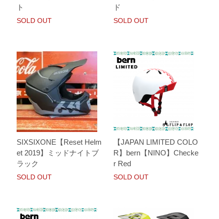
ト
ド
SOLD OUT
SOLD OUT
SIXSIXONE【Reset Helm
【JAPAN LIMITED COLO
et 2019】ミッドナイトブ
R】bern【NINO】Checke
ラック
r Red
SOLD OUT
SOLD OUT