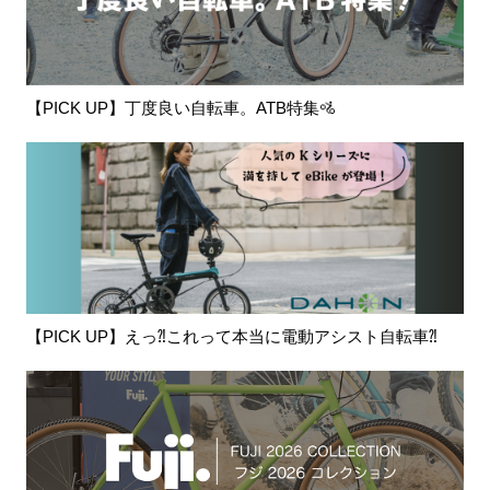
【PICK UP】丁度良い自転車。ATB特集🚵
【PICK UP】えっ⁈これって本当に電動アシスト自転車⁈