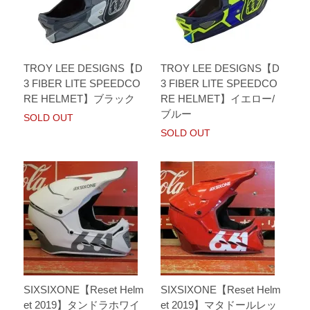
TROY LEE DESIGNS【D
TROY LEE DESIGNS【D
3 FIBER LITE SPEEDCO
3 FIBER LITE SPEEDCO
RE HELMET】ブラック
RE HELMET】イエロー/
ブルー
SOLD OUT
SOLD OUT
SIXSIXONE【Reset Helm
SIXSIXONE【Reset Helm
et 2019】タンドラホワイ
et 2019】マタドールレッ